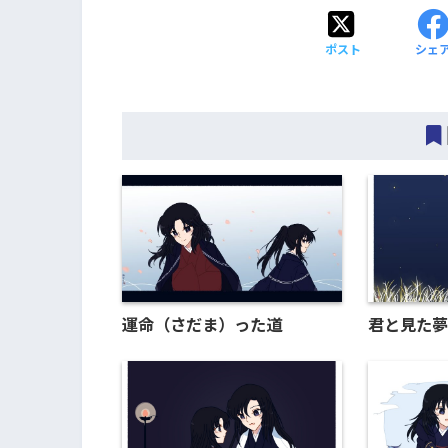
ポスト
シェ
運命（さだま）った道
君と見た夢