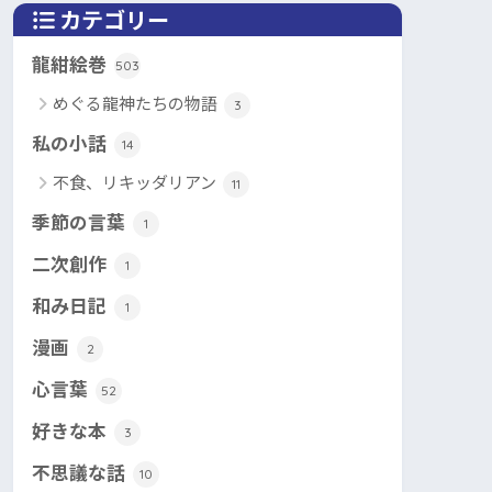
カテゴリー
龍紺絵巻
503
めぐる龍神たちの物語
3
私の小話
14
不食、リキッダリアン
11
季節の言葉
1
二次創作
1
和み日記
1
漫画
2
心言葉
52
好きな本
3
不思議な話
10