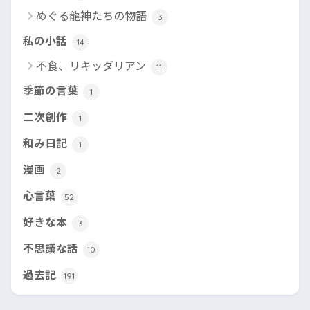
めぐる龍神たちの物語
3
私の小話
14
不食、リキッダリアン
11
季節の言葉
1
二次創作
1
和み日記
1
漫画
2
心言葉
52
好きな本
3
不思議な話
10
過去記
191