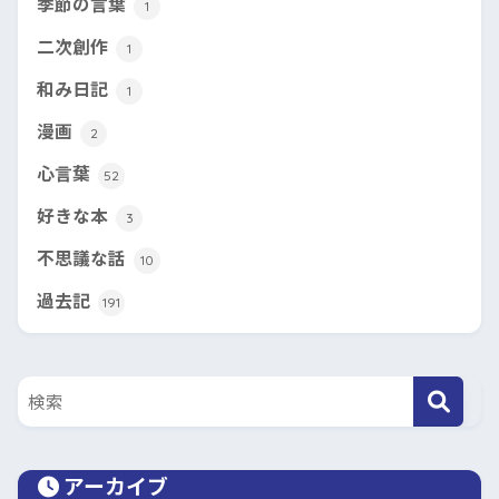
季節の言葉
1
二次創作
1
和み日記
1
漫画
2
心言葉
52
好きな本
3
不思議な話
10
過去記
191
アーカイブ