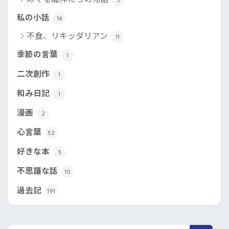
私の小話
14
不食、リキッダリアン
11
季節の言葉
1
二次創作
1
和み日記
1
漫画
2
心言葉
52
好きな本
3
不思議な話
10
過去記
191