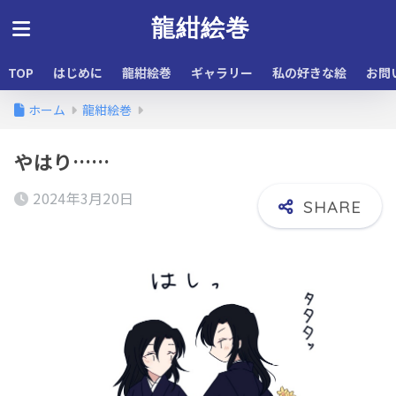
龍紺絵巻
TOP
はじめに
龍紺絵巻
ギャラリー
私の好きな絵
お問
ホーム
龍紺絵巻
やはり……
2024年3月20日