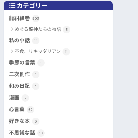
カテゴリー
龍紺絵巻
503
めぐる龍神たちの物語
3
私の小話
14
不食、リキッダリアン
11
季節の言葉
1
二次創作
1
和み日記
1
漫画
2
心言葉
52
好きな本
3
不思議な話
10