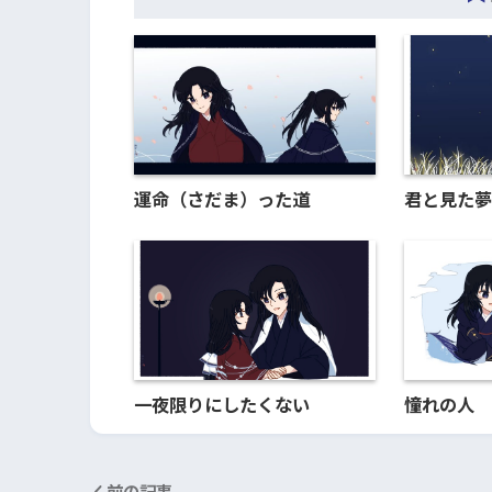
運命（さだま）った道
君と見た夢
一夜限りにしたくない
憧れの人
前の記事