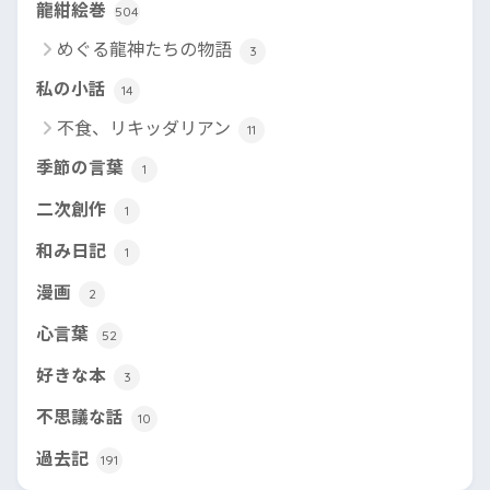
龍紺絵巻
504
めぐる龍神たちの物語
3
私の小話
14
不食、リキッダリアン
11
季節の言葉
1
二次創作
1
和み日記
1
漫画
2
心言葉
52
好きな本
3
不思議な話
10
過去記
191