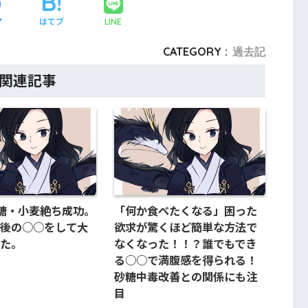
ア
はてブ
LINE
CATEGORY :
過去記
関連記事
糖・小麦絶ち成功。
「何か食べたくなる」困った
後の○○をして大
欲求が驚くほど簡単な方法で
た。
なくなった！！？誰でもでき
る○○で満腹感を得られる！
砂糖中毒改善との関係にも注
目