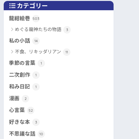
カテゴリー
龍紺絵巻
503
めぐる龍神たちの物語
3
私の小話
14
不食、リキッダリアン
11
季節の言葉
1
二次創作
1
和み日記
1
漫画
2
心言葉
52
好きな本
3
不思議な話
10