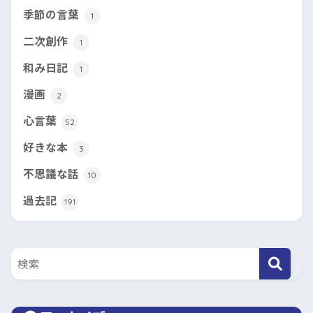
季節の言葉
1
二次創作
1
和み日記
1
漫画
2
心言葉
52
好きな本
3
不思議な話
10
過去記
191