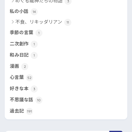
めぐる龍神たちの物語
3
私の小話
14
不食、リキッダリアン
11
季節の言葉
1
二次創作
1
和み日記
1
漫画
2
心言葉
52
好きな本
3
不思議な話
10
過去記
191