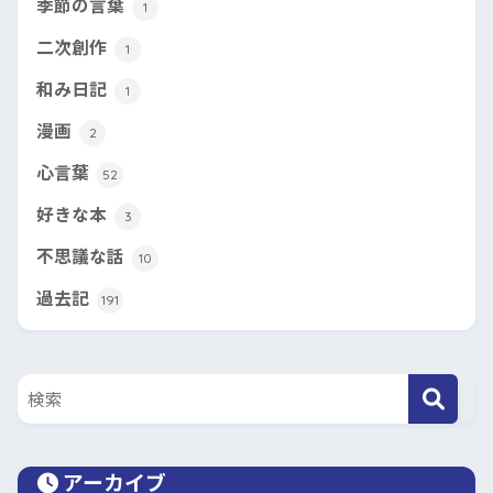
季節の言葉
1
二次創作
1
和み日記
1
漫画
2
心言葉
52
好きな本
3
不思議な話
10
過去記
191
アーカイブ