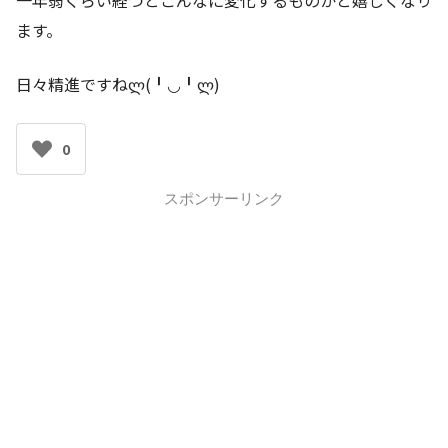
ます。
日々精進ですねლ(╹◡╹ლ)
0
スポンサーリンク