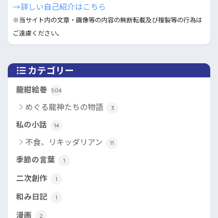
→詳しい自己紹介はこちら
※当サイト内の文章・画像等の内容の無断転載及び複製等の行為は
ご遠慮ください。
カテゴリー
龍紺絵巻
504
めぐる龍神たちの物語
3
私の小話
14
不食、リキッダリアン
11
季節の言葉
1
二次創作
1
和み日記
1
漫画
2