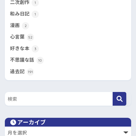
二次創作
1
和み日記
1
漫画
2
心言葉
52
好きな本
3
不思議な話
10
過去記
191
アーカイブ