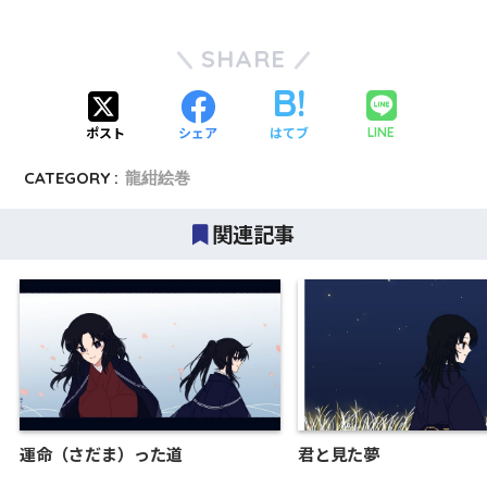
SHARE
ポスト
シェア
はてブ
LINE
CATEGORY :
龍紺絵巻
関連記事
運命（さだま）った道
君と見た夢