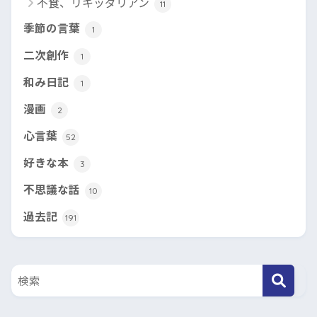
不食、リキッダリアン
11
季節の言葉
1
二次創作
1
和み日記
1
漫画
2
心言葉
52
好きな本
3
不思議な話
10
過去記
191