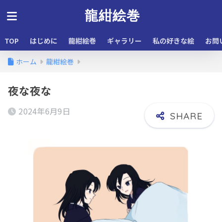
龍紺絵巻
TOP
はじめに
龍紺絵巻
ギャラリー
私の好きな絵
お問
ホーム
龍紺絵巻
夜な夜な
2024年6月9日