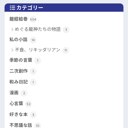
カテゴリー
龍紺絵巻
504
めぐる龍神たちの物語
3
私の小話
14
不食、リキッダリアン
11
季節の言葉
1
二次創作
1
和み日記
1
漫画
2
心言葉
52
好きな本
3
不思議な話
10