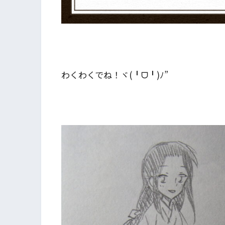
わくわくでね！ヾ(╹ᗜ╹)ﾉ”