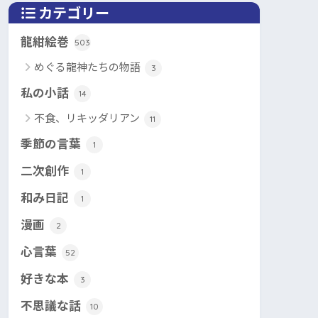
カテゴリー
龍紺絵巻
503
めぐる龍神たちの物語
3
私の小話
14
不食、リキッダリアン
11
季節の言葉
1
二次創作
1
和み日記
1
漫画
2
心言葉
52
好きな本
3
不思議な話
10