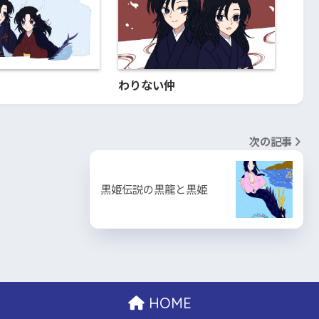
わりない仲
次の記事
黒姫伝説の黒龍と黒姫
HOME