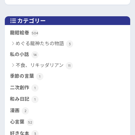
カテゴリー
龍紺絵巻
504
めぐる龍神たちの物語
3
私の小話
14
不食、リキッダリアン
11
季節の言葉
1
二次創作
1
和み日記
1
漫画
2
心言葉
52
好きな本
3