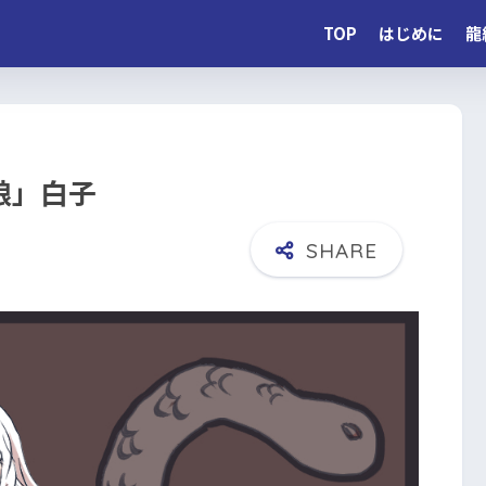
TOP
はじめに
龍
娘」白子