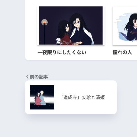
一夜限りにしたくない
憧れの人
前の記事
「道成寺」安珍と清姫