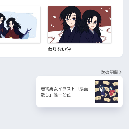
わりない仲
次の記事
着物男女イラスト「扇面
散し」篠一と菘