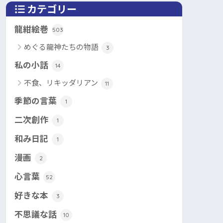
カテゴリー
龍紺絵巻
503
めぐる龍神たちの物語
3
私の小話
14
不食、リキッダリアン
11
季節の言葉
1
二次創作
1
和み日記
1
漫画
2
心言葉
52
好きな本
3
不思議な話
10