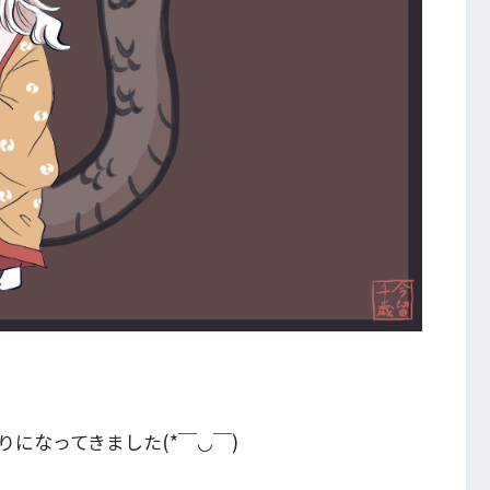
になってきました(*￣◡￣)