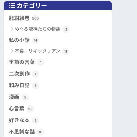
カテゴリー
龍紺絵巻
503
めぐる龍神たちの物語
3
私の小話
14
不食、リキッダリアン
11
季節の言葉
1
二次創作
1
和み日記
1
漫画
2
心言葉
52
好きな本
3
不思議な話
10