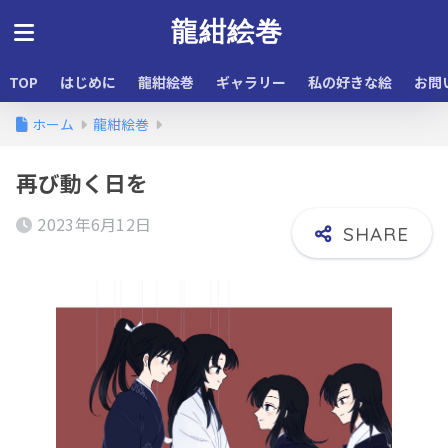
龍紺絵巻
TOP
はじめに
龍紺絵巻
ギャラリー
私の好きな絵
お問
ホーム
龍紺絵巻
再び動く日を
2023年6月12日