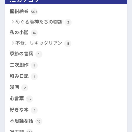
龍紺絵巻
504
めぐる龍神たちの物語
3
私の小話
14
不食、リキッダリアン
11
季節の言葉
1
二次創作
1
和み日記
1
漫画
2
心言葉
52
好きな本
3
不思議な話
10
過去記